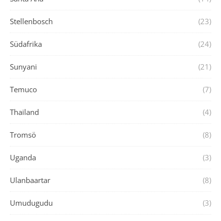
Stellenbosch
(23)
Südafrika
(24)
Sunyani
(21)
Temuco
(7)
Thailand
(4)
Tromsö
(8)
Uganda
(3)
Ulanbaartar
(8)
Umudugudu
(3)