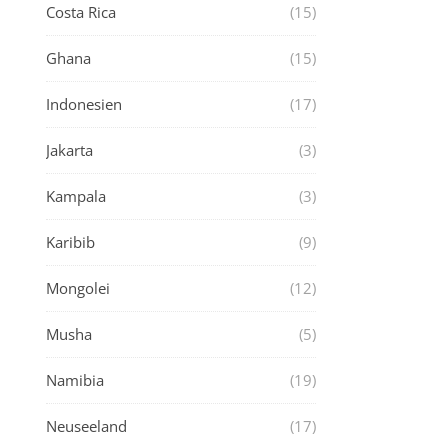
Costa Rica
(15)
Ghana
(15)
Indonesien
(17)
Jakarta
(3)
Kampala
(3)
Karibib
(9)
Mongolei
(12)
Musha
(5)
Namibia
(19)
Neuseeland
(17)