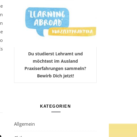
on
en
ie
ro
Es
Du studierst Lehramt und
möchtest im Ausland
Praxiserfahrungen sammeln?
Bewirb Dich jetzt!
KATEGORIEN
Allgemein
n