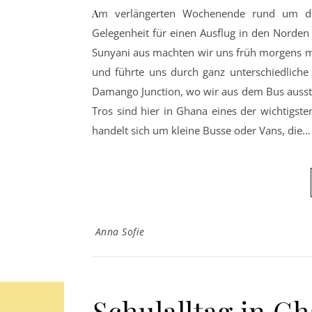
Am verlängerten Wochenende rund um den ghanaischen Nationalfeiertag am 6. März nutzten wir die
Gelegenheit für einen Ausflug in den Norde
Sunyani aus machten wir uns früh morgens m
und führte uns durch ganz unterschiedliche 
Damango Junction, wo wir aus dem Bus aussti
Tros sind hier in Ghana eines der wichtigst
handelt sich um kleine Busse oder Vans, die…
Anna Sofie
Schulalltag in Gh