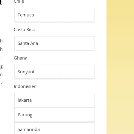
Chile
i
Temuco
Costa Rica
Santa Ana
ch
n.
Ghana
ag
Sunyani
im
nz
Indonesien
Jakarta
Parung
Samarinda