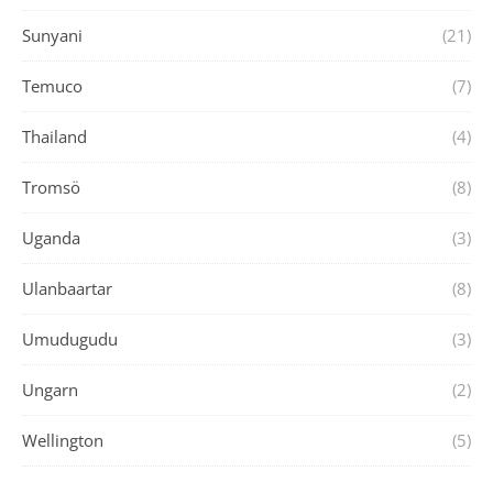
Sunyani
(21)
Temuco
(7)
Thailand
(4)
Tromsö
(8)
Uganda
(3)
Ulanbaartar
(8)
Umudugudu
(3)
Ungarn
(2)
Wellington
(5)