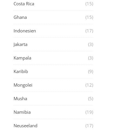
Costa Rica
(15)
Ghana
(15)
Indonesien
(17)
Jakarta
(3)
Kampala
(3)
Karibib
(9)
Mongolei
(12)
Musha
(5)
Namibia
(19)
Neuseeland
(17)