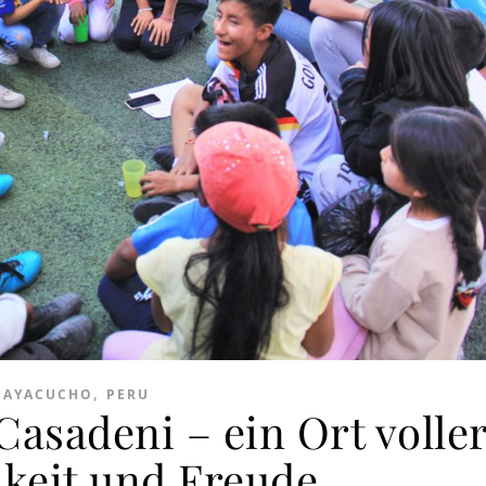
,
AYACUCHO
PERU
asadeni – ein Ort volle
hkeit und Freude