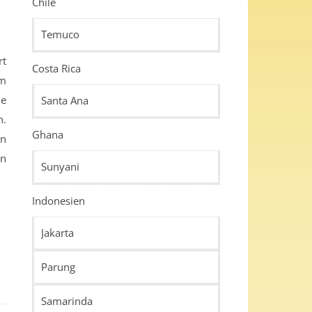
Chile
Temuco
Costa Rica
em
ie
Santa Ana
n.
Ghana
in
en
Sunyani
Indonesien
Jakarta
Parung
Samarinda