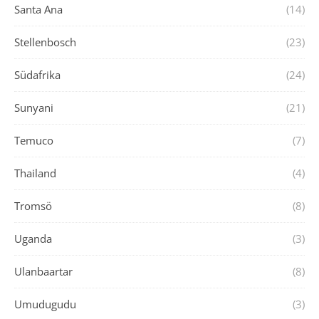
Santa Ana
(14)
Stellenbosch
(23)
Südafrika
(24)
Sunyani
(21)
Temuco
(7)
Thailand
(4)
Tromsö
(8)
Uganda
(3)
Ulanbaartar
(8)
Umudugudu
(3)