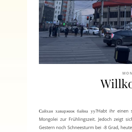
MON
Willk
Сайхан хаваржиж байна уу?Habt ihr einen schönen Frühling? Mit diesen Worten begrüßt man sich in der
Mongolei zur Frühlingszeit. Jedoch zeigt si
Gestern noch Schneesturm bei -8 Grad, heute