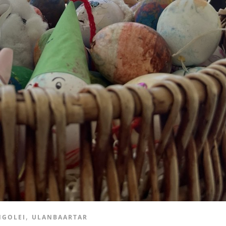
,
GOLEI
ULANBAARTAR