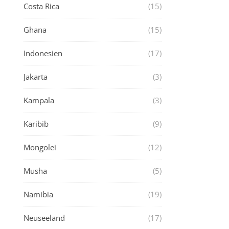
Costa Rica
(15)
Ghana
(15)
Indonesien
(17)
Jakarta
(3)
Kampala
(3)
Karibib
(9)
Mongolei
(12)
Musha
(5)
Namibia
(19)
Neuseeland
(17)