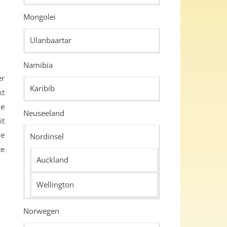
Mongolei
Ulanbaartar
Namibia
Karibib
kt
ie
Neuseeland
it
ne
Nordinsel
te
Auckland
Wellington
Norwegen