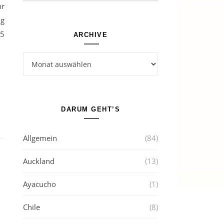
hr
ug
45
ARCHIVE
Archive
DARUM GEHT’S
Allgemein
(84)
Auckland
(13)
Ayacucho
(1)
Chile
(8)