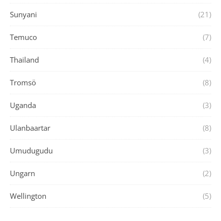
Sunyani
(21)
Temuco
(7)
Thailand
(4)
Tromsö
(8)
Uganda
(3)
Ulanbaartar
(8)
Umudugudu
(3)
Ungarn
(2)
Wellington
(5)