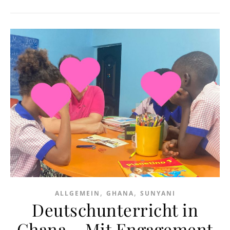
,
,
ALLGEMEIN
GHANA
SUNYANI
Deutschunterricht in
Ghana – Mit Engagement