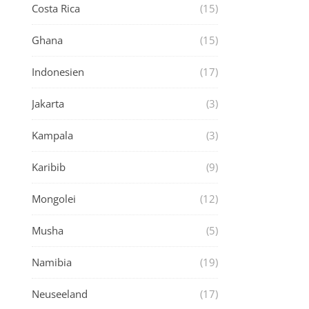
Costa Rica
(15)
Ghana
(15)
Indonesien
(17)
Jakarta
(3)
Kampala
(3)
Karibib
(9)
Mongolei
(12)
Musha
(5)
Namibia
(19)
Neuseeland
(17)