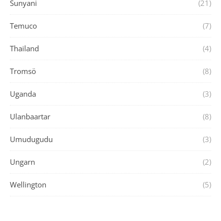
Sunyani
(21)
Temuco
(7)
Thailand
(4)
Tromsö
(8)
Uganda
(3)
Ulanbaartar
(8)
Umudugudu
(3)
Ungarn
(2)
Wellington
(5)