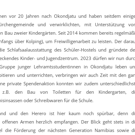
men vor 20 Jahren nach Okondjatu und haben seitdem einig
rchengemeinde und verwirklichten, mit Unterstützung v
den Bau zweier Kindergärten. Seit 2014 kommen bereits regelmäß
angs über Kolping), um Freiwilligenarbeit zu leisten. Der dara
die Schlafsaalausstattung des Schüler-Hostels und gründete d
teckendes Kinder- und Jugendzentrum. 2023 dürfen wir nun dur
Gruppe junger Lehramtsstudentinnen in Okondjatu leben u
pitieren und unterrichten, verbringen wir auch Zeit mit den ga
eine private Spendenaktion konnten wir zudem unterschiedlichs
, z.B. den Bau von Toiletten für den Kindergarten, d
nisinsassen oder Schreibwaren für die Schule.
land und den Herero ist hier kaum noch spürbar, denn d
ffenen Armen herzlich empfangen. Der Blick geht stets in d
l die Förderung der nächsten Generation Namibias sowie d