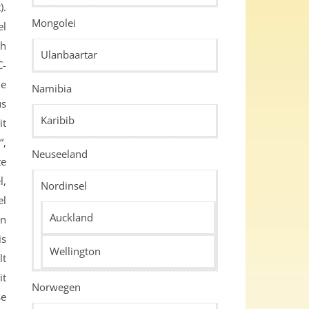
).
Mongolei
el
ch
Ulanbaartar
C-
ie
Namibia
us
Karibib
it
“,
Neuseeland
te
l,
Nordinsel
el
Auckland
nn
is
Wellington
lt
it
Norwegen
se