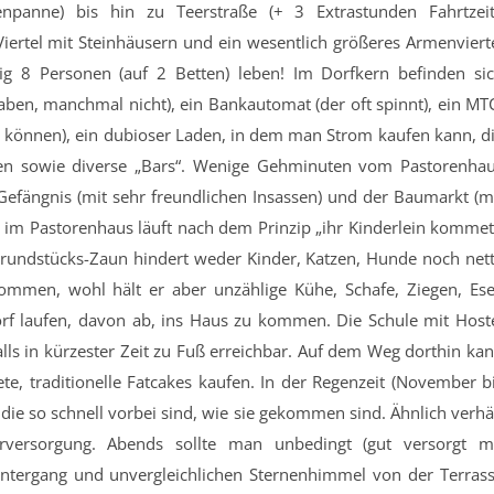
fenpanne) bis hin zu Teerstraße (+ 3 Extrastunden Fahrtzeit
 Viertel mit Steinhäusern und ein wesentlich größeres Armenviert
ig 8 Personen (auf 2 Betten) leben! Im Dorfkern befinden si
ben, manchmal nicht), ein Bankautomat (der oft spinnt), ein MT
ch können), ein dubioser Laden, in dem man Strom kaufen kann, d
ten sowie diverse „Bars“. Wenige Gehminuten vom Pastorenha
s Gefängnis (mit sehr freundlichen Insassen) und der Baumarkt (m
 im Pastorenhaus läuft nach dem Prinzip „ihr Kinderlein kommet
r Grundstücks-Zaun hindert weder Kinder, Katzen, Hunde noch net
men, wohl hält er aber unzählige Kühe, Schafe, Ziegen, Ese
orf laufen, davon ab, ins Haus zu kommen. Die Schule mit Host
ls in kürzester Zeit zu Fuß erreichbar. Auf dem Weg dorthin ka
te, traditionelle Fatcakes kaufen. In der Regenzeit (November b
ie so schnell vorbei sind, wie sie gekommen sind. Ähnlich verhä
versorgung. Abends sollte man unbedingt (gut versorgt m
tergang und unvergleichlichen Sternenhimmel von der Terras