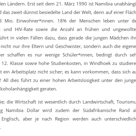
den Ländern. Erst seit dem 21. März 1990 ist Namibia unabhäng
d das zweit dünnst besiedelte Land der Welt, denn auf einer Fläc
3 Mio. Einwohner*innen. 18% der Menschen leben unter d
- und HIV-Rate sowie die Anzahl an frühen und ungewollt
führt in vielen Fällen dazu, dass gerade die jungen Mädchen ih
 nicht nur ihre Eltern und Geschwister, sondern auch die eigen
ider schaffen es nur wenige Schüler*innen, bedingt durch se
 12. Klasse sowie hohe Studienkosten, in Windhoek zu studier
 ein Arbeitsplatz nicht sicher; es kann vorkommen, dass sich a
 All dies führt zu einer hohen Arbeitslosigkeit unter den jung
lkoholanhängigkeit geraten.
e; die Wirtschaft ist wesentlich durch Landwirtschaft, Tourism
 Namibia Dollar wird zudem der Südafrikanische Rand a
t Englisch, aber je nach Region werden auch unterschiedlic
.