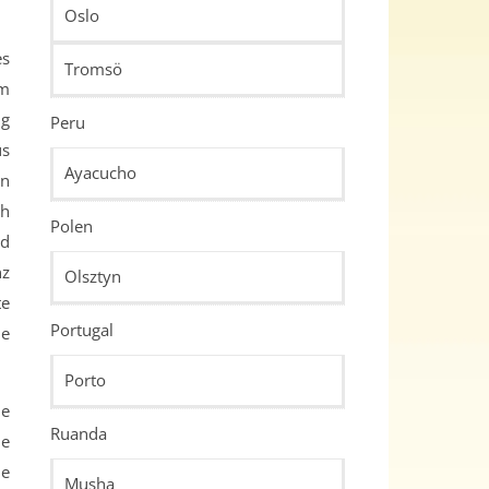
Oslo
es
Tromsö
om
ig
Peru
us
Ayacucho
en
ch
Polen
nd
nz
Olsztyn
te
Portugal
ie
Porto
ie
Ruanda
ie
ie
Musha