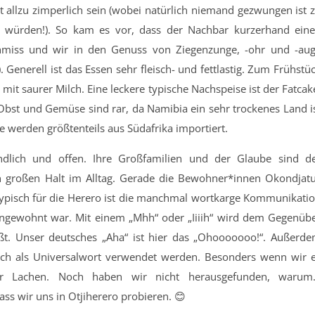
ht allzu zimperlich sein (wobei natürlich niemand gezwungen ist 
n würden!). So kam es vor, dass der Nachbar kurzerhand ein
chmiss und wir in den Genuss von Ziegenzunge, -ohr und -au
 Generell ist das Essen sehr fleisch- und fettlastig. Zum Frühstü
 mit saurer Milch. Eine leckere typische Nachspeise ist der Fatcak
 Obst und Gemüse sind rar, da Namibia ein sehr trockenes Land i
e werden größtenteils aus Südafrika importiert.
ndlich und offen. Ihre Großfamilien und der Glaube sind d
 großen Halt im Alltag. Gerade die Bewohner*innen Okondjat
Typisch für die Herero ist die manchmal wortkarge Kommunikati
ungewohnt war. Mit einem „Mhh“ oder „Iiiih“ wird dem Gegenüb
t. Unser deutsches „Aha“ ist hier das „Ohooooooo!“. Außerd
ch als Universalwort verwendet werden. Besonders wenn wir 
or Lachen. Noch haben wir nicht herausgefunden, waru
dass wir uns in Otjiherero probieren. 😊