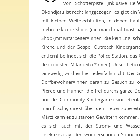
von Schotterpiste (inklusive Rei
Okondjatu ist recht langgezogen, es gibt ein
mit kleinen Wellblechhütten, in denen häuf
mehrere kleine Shops (die manchmal Toast ha
Shop (mit Mitarbeiter*innen, die kein Englis
Kirche und der Gospel Outreach Kindergar
entfernt befindet sich die Police Station, da
den coolsten Mitarbeiter*innen). Unser Leben
langweilig wird es hier jedenfalls nicht. De
Dorfbewohner*innen daran zu Besuch zu kom
Pferde und Hühner, die frei durchs ganze D
und der Community Kindergarten sind ebenfal
man frische, direkt über dem Feuer zubereite
März) kann es zu starken Gewittern kommen, d
es sich auch mit der Strom- und Wasser
Insektenspray) den wunderschönen Sonnenun