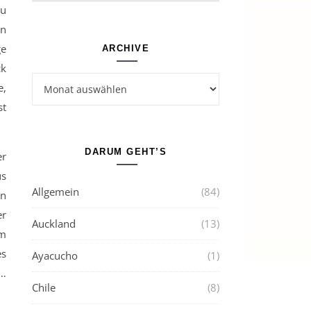
zu
en
ge
ARCHIVE
ck
Archive
e,
st
DARUM GEHT’S
er
us
Allgemein
(84)
on
er
Auckland
(13)
em
es
Ayacucho
(1)
m…
Chile
(8)