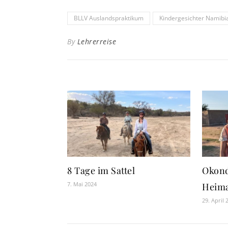
BLLV Auslandspraktikum
Kindergesichter Namibia
By
Lehrerreise
8 Tage im Sattel
Okond
7. Mai 2024
Heim
29. April 