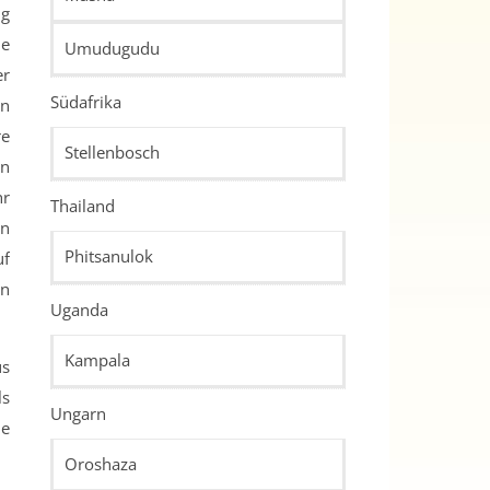
ig
he
Umudugudu
er
Südafrika
en
re
Stellenbosch
en
hr
Thailand
en
Phitsanulok
uf
en
Uganda
Kampala
us
ls
Ungarn
he
Oroshaza