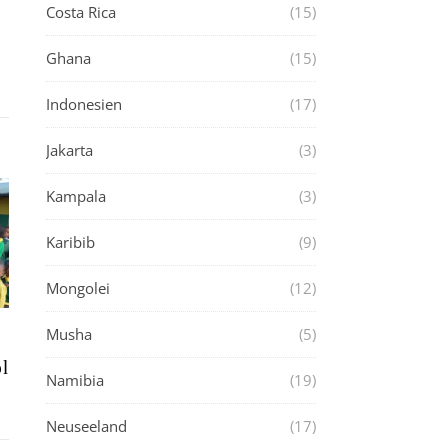
Costa Rica
(15)
Ghana
(15)
Indonesien
(17)
Jakarta
(3)
Kampala
(3)
Karibib
(9)
Mongolei
(12)
Musha
(5)
l
Namibia
(19)
Neuseeland
(17)