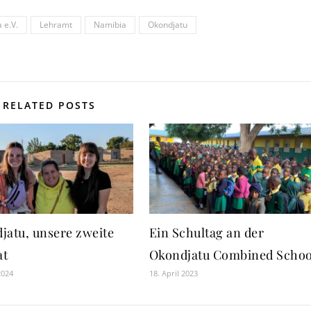
 e.V.
Lehramt
Namibia
Okondjatu
RELATED POSTS
jatu, unsere zweite
Ein Schultag an der
at
Okondjatu Combined Schoo
2024
18. April 2023