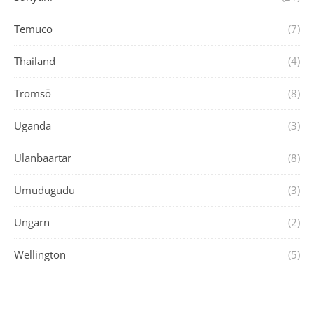
Temuco
(7)
Thailand
(4)
Tromsö
(8)
Uganda
(3)
Ulanbaartar
(8)
Umudugudu
(3)
Ungarn
(2)
Wellington
(5)