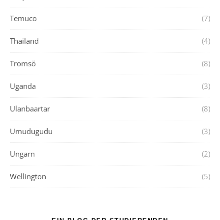
Temuco
(7)
Thailand
(4)
Tromsö
(8)
Uganda
(3)
Ulanbaartar
(8)
Umudugudu
(3)
Ungarn
(2)
Wellington
(5)