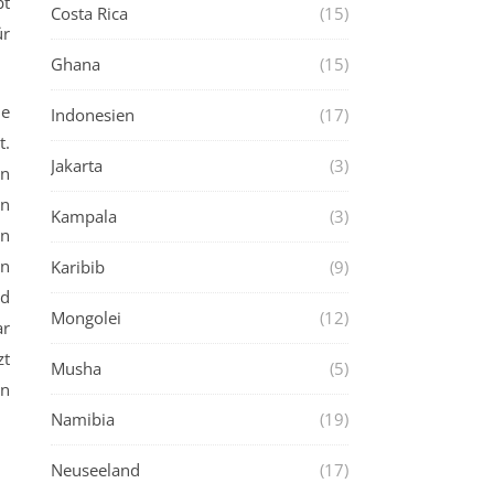
bt
Costa Rica
(15)
ür
Ghana
(15)
le
Indonesien
(17)
t.
Jakarta
(3)
rn
en
Kampala
(3)
in
en
Karibib
(9)
rd
Mongolei
(12)
ar
zt
Musha
(5)
en
Namibia
(19)
Neuseeland
(17)