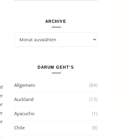
ARCHIVE
Archive
DARUM GEHT’S
Allgemein
(84)
el
er
Auckland
(13)
hr
er
Ayacucho
(1)
er
Chile
(8)