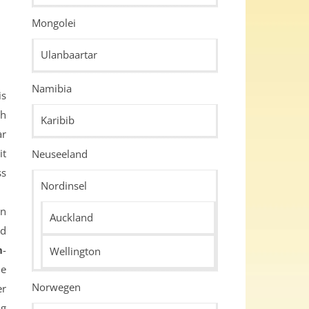
Mongolei
Ulanbaartar
Namibia
is
ch
Karibib
ar
it
Neuseeland
ss
Nordinsel
en
Auckland
nd
h
-
Wellington
ie
Norwegen
er
ng