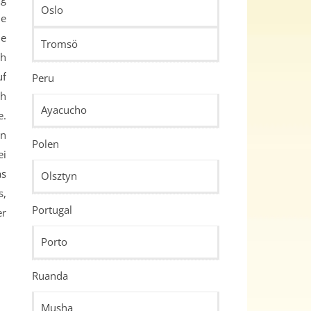
Oslo
he
ie
Tromsö
ch
uf
Peru
ch
Ayacucho
e.
hn
Polen
ei
as
Olsztyn
s,
Portugal
er
Porto
Ruanda
Musha