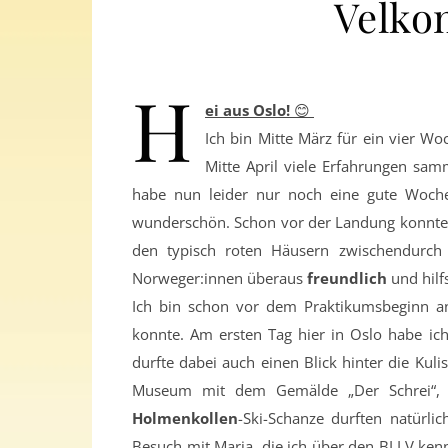
Velko
H
ei
aus Oslo!
😊
Ich bin Mitte März für ein vier W
Mitte April viele Erfahrungen samm
habe nun leider nur noch eine gute Woche 
wunderschön. Schon vor der Landung konnte
den typisch roten Häusern zwischendurch 
Norweger:innen überaus
freundlich
und hilfs
Ich bin schon vor dem Praktikumsbeginn an
konnte. Am ersten Tag hier in Oslo habe ic
durfte dabei auch einen Blick hinter die Kul
Museum mit dem Gemälde „Der Schrei“
Holmenkollen
-Ski-Schanze durften natürli
Besuch mit Maria, die ich über den BLLV ken