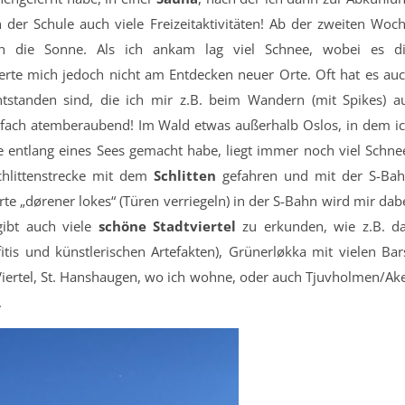
 der Schule auch viele Freizeitaktivitäten! Ab der zweiten Woc
ich die Sonne. Als ich ankam lag viel Schnee, wobei es d
erte mich jedoch nicht am Entdecken neuer Orte. Oft hat es au
tstanden sind, die ich mir z.B. beim Wandern (mit Spikes) a
fach atemberaubend! Im Wald etwas außerhalb Oslos, in dem i
entlang eines Sees gemacht habe, liegt immer noch viel Schne
chlittenstrecke mit dem
Schlitten
gefahren und mit der S-Ba
te „dørener lokes“ (Türen verriegeln) in der S-Bahn wird mir dab
gibt auch viele
schöne Stadtviertel
zu erkunden, wie z.B. d
fitis und künstlerischen Artefakten), Grünerløkka mit vielen Bar
iertel, St. Hanshaugen, wo ich wohne, oder auch Tjuvholmen/Ak
.