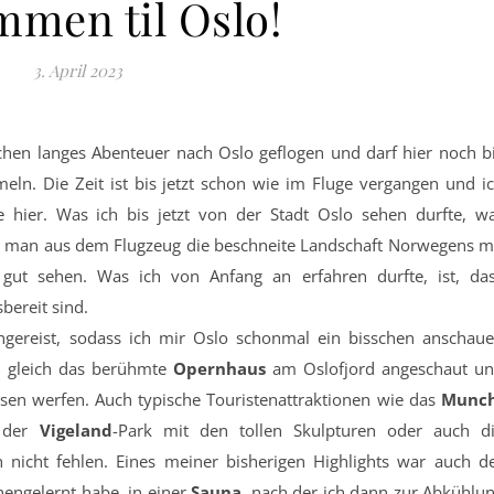
mmen til Oslo!
3. April 2023
ochen langes Abenteuer nach Oslo geflogen und darf hier noch b
eln. Die Zeit ist bis jetzt schon wie im Fluge vergangen und i
hier. Was ich bis jetzt von der Stadt Oslo sehen durfte, w
 man aus dem Flugzeug die beschneite Landschaft Norwegens m
gut sehen. Was ich von Anfang an erfahren durfte, ist, da
bereit sind.
gereist, sodass ich mir Oslo schonmal ein bisschen anschau
h gleich das berühmte
Opernhaus
am Oslofjord angeschaut u
issen werfen. Auch typische Touristenattraktionen wie das
Munc
, der
Vigeland
-Park mit den tollen Skulpturen oder auch d
ch nicht fehlen. Eines meiner bisherigen Highlights war auch d
nengelernt habe, in einer
Sauna
, nach der ich dann zur Abkühlu