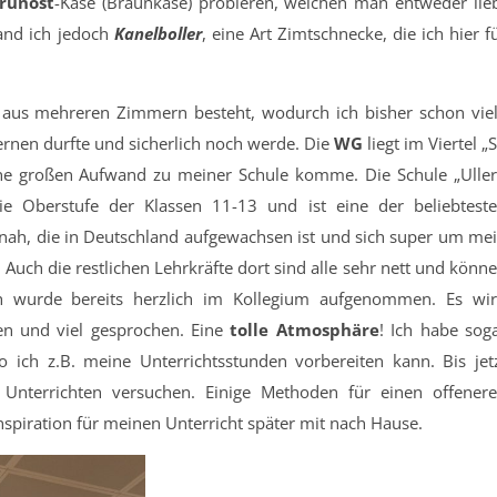
runost
-Käse (Braunkäse) probieren, welchen man entweder lie
fand ich jedoch
Kanelboller
, eine Art Zimtschnecke, die ich hier f
 aus mehreren Zimmern besteht, wodurch ich bisher schon vie
rnen durfte und sicherlich noch werde. Die
WG
liegt im Viertel „S
e großen Aufwand zu meiner Schule komme. Die Schule „Ulle
e Oberstufe der Klassen 11-13 und ist eine der beliebtest
nnah, die in Deutschland aufgewachsen ist und sich super um me
uch die restlichen Lehrkräfte dort sind alle sehr nett und könn
ch wurde bereits herzlich im Kollegium aufgenommen. Es wi
n und viel gesprochen. Eine
tolle
Atmosphäre
! Ich habe sog
ich z.B. meine Unterrichtsstunden vorbereiten kann. Bis jet
nterrichten versuchen. Einige Methoden für einen offener
Inspiration für meinen Unterricht später mit nach Hause.