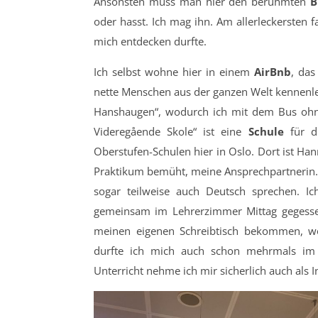
Ansonsten muss man hier den berühmten
B
oder hasst. Ich mag ihn. Am allerleckersten 
mich entdecken durfte.
Ich selbst wohne hier in einem
AirBnb
, das
nette Menschen aus der ganzen Welt kennenle
Hanshaugen“, wodurch ich mit dem Bus ohn
Videregående Skole“ ist eine
Schule
für di
Oberstufen-Schulen hier in Oslo. Dort ist Ha
Praktikum bemüht, meine Ansprechpartnerin. A
sogar teilweise auch Deutsch sprechen. I
gemeinsam im Lehrerzimmer Mittag gegesse
meinen eigenen Schreibtisch bekommen, wo 
durfte ich mich auch schon mehrmals im U
Unterricht nehme ich mir sicherlich auch als 