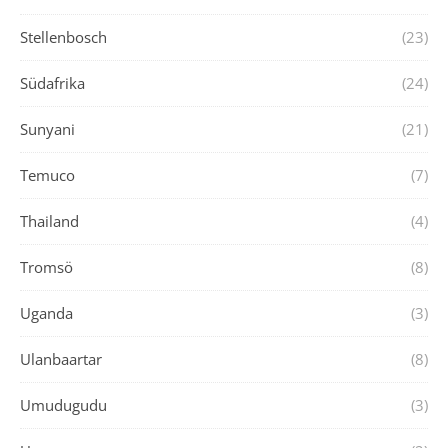
Stellenbosch
(23)
Südafrika
(24)
Sunyani
(21)
Temuco
(7)
Thailand
(4)
Tromsö
(8)
Uganda
(3)
Ulanbaartar
(8)
Umudugudu
(3)